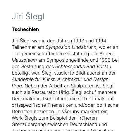
Jiri Šlegl
Skip
to
content
Tschechien
Jiri Šlegl war in den Jahren 1993 und 1994
Teilnehmer am
Symposion Lindabrunn
, wo er an
der gemeinschaftlichen Gestaltung der Arbeit
Mausoleum
am Symposiongelände und 1993 bei
der Gestaltung des
Schlossparks Bad Vöslau
beteiligt war. Šlegl studierte Bildhauerei an der
Akademie für Kunst, Architektur und Design
Prag
. Neben der Arbeit an Skulpturen ist Šlegl
auch als Restaurator tätig. Šlegl schuf mehrere
Denkmäler in Tschechien, die sich oftmals auf
ortsspezifische Thematiken und/oder politische
Debatten beziehen. In Všeruby markiert ein
Werk Šlegls zum Beispiel den früheren
Grenzübergang zwischen Deutschland und
Tschechien und erinnert so an jene Menschen,